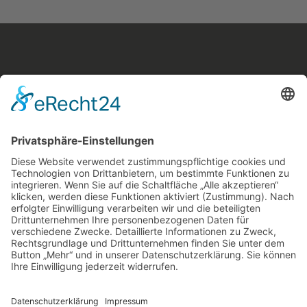
Fahrschule Paradiso in Ochsenhausen
Memminger Straße 36
88416 Ochsenhausen
ochsenhausen@fs-paradiso.de
0152 / 53921522
Öffnungszeiten: Donnerstag 18:30 - 19:00 Uhr
& nach individueller Vereinbarung