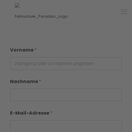
Vorname
*
Nachname
*
N
E-Mail-Adresse
*
a
c
h
r